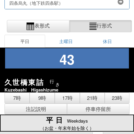
四条烏丸（地下鉄四条駅）
表形式
行形式
平日
土曜日
休日
43
久世橋東詰
行
き
Kuzebashi Higashizume
7時
9時
17時
21時
23時
注記説明
停車停留所
平日
平日
Weekdays
（お盆・年末年始を除く）