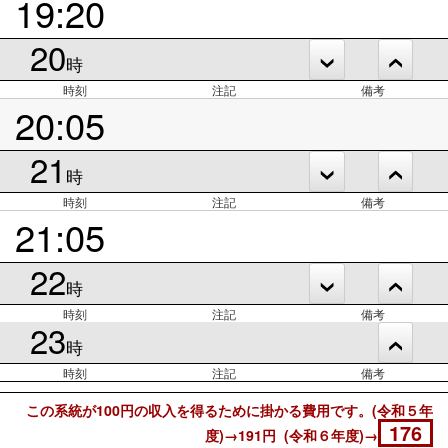
19:20
20
時
時刻
注記
備考
20:05
21
時
時刻
注記
備考
21:05
22
時
時刻
注記
備考
23
時
時刻
注記
備考
この系統が100円の収入を得るために掛かる費用です。(令和５年
176
度)→191円 (令和６年度)→