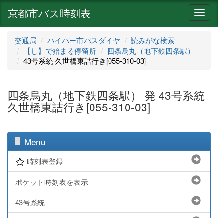
京都市バス時刻表
ナ
ビ
ゲ
交通局
ハイパー市バスダイヤ
読みがな検索
ー
【し】で始まる停留所
四条烏丸（地下鉄四条駅）
シ
43号系統 久世橋東詰行き[055-310-03]
ョ
ン
四条烏丸（地下鉄四条駅） 発 43号系統
久世橋東詰行き[055-310-03]
Menu
時刻表登録
ポケット時刻表を表示
43号系統