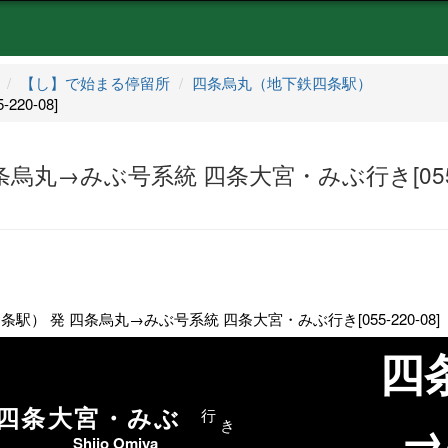
【し】で始まる停留所
四条烏丸（地下鉄四条駅）
20-08]
烏丸→みぶ号系統 四条大宮・みぶ行き[055
） 発 四条烏丸→みぶ号系統 四条大宮・みぶ行き[055-220-08]
四
四条大宮・みぶ
行
→
き
Shijo Omiya