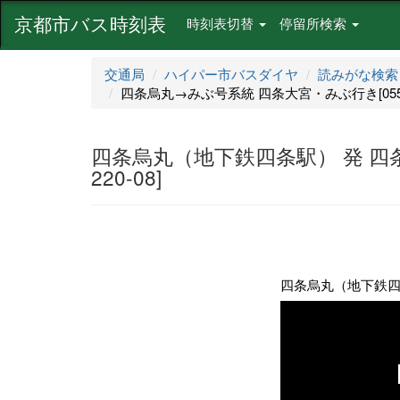
京都市バス時刻表
時刻表切替
停留所検索
交通局
ハイパー市バスダイヤ
読みがな検索
四条烏丸→みぶ号系統 四条大宮・みぶ行き[055-2
四条烏丸（地下鉄四条駅） 発 四条
220-08]
四条烏丸（地下鉄四条駅