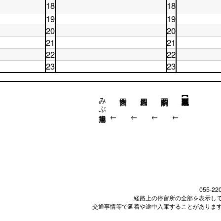
日
16
時
台
18
18
曜
日
16
時
台
土
休
日
17
時
台
19
19
曜
日
17
時
台
土
休
20
日
20
18
時
台
曜
日
18
時
台
土
休
21
21
日
19
時
台
曜
日
19
土
時
休
22
台
22
日
20
時
曜
台
日
20
土
時
休
23
23
台
日
21
時
曜
台
日
21
土
時
休
台
日
22
時
曜
台
日
22
時
台
日
23
時
台
みぶ操車場前
23
時
台
時
台
台
↓
↓
↓
↓
055-22
経路上の停留所の全部を表示し
交通事情等で延着や途中入庫することがありま