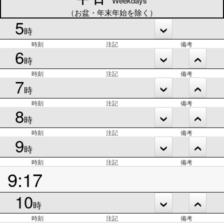
Weekdays
（お盆・年末年始を除く）
5
時
時刻
注記
備考
6
時
時刻
注記
備考
7
時
時刻
注記
備考
8
時
時刻
注記
備考
9
時
時刻
注記
備考
9:17
10
時
時刻
注記
備考