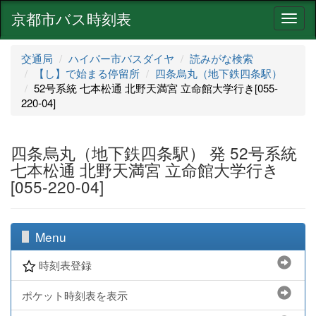
京都市バス時刻表
ナ
ビ
ゲ
交通局
ハイパー市バスダイヤ
読みがな検索
ー
【し】で始まる停留所
四条烏丸（地下鉄四条駅）
シ
52号系統 七本松通 北野天満宮 立命館大学行き[055-
ョ
220-04]
ン
四条烏丸（地下鉄四条駅） 発 52号系統
七本松通 北野天満宮 立命館大学行き
[055-220-04]
Menu
時刻表登録
ポケット時刻表を表示