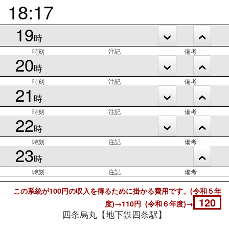
18:17
19
時
時刻
注記
備考
20
時
時刻
注記
備考
21
時
時刻
注記
備考
22
時
時刻
注記
備考
23
時
時刻
注記
備考
この系統が100円の収入を得るために掛かる費用です。(令和５年
120
度)→110円 (令和６年度)→
四条烏丸【地下鉄四条駅】