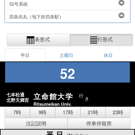
52号系統
四条烏丸（地下鉄四条駅）
表形式
行形式
平日
土曜日
休日
52
立命館大学
七本松通
行
き
北野天満宮
Ritsumeikan Univ.
7時
9時
17時
21時
23時
注記説明
停車停留所
平日
平日