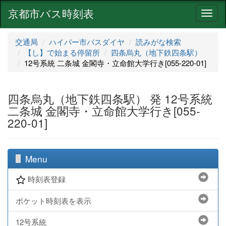
京都市バス時刻表
ナ
ビ
ゲ
交通局
ハイパー市バスダイヤ
読みがな検索
ー
【し】で始まる停留所
四条烏丸（地下鉄四条駅）
シ
12号系統 二条城 金閣寺・立命館大学行き[055-220-01]
ョ
ン
四条烏丸（地下鉄四条駅） 発 12号系統
二条城 金閣寺・立命館大学行き[055-
220-01]
Menu
時刻表登録
ポケット時刻表を表示
12号系統