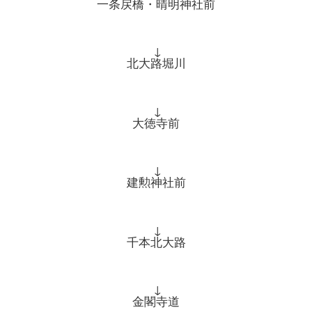
一条戻橋・晴明神社前
↓
北大路堀川
↓
大徳寺前
↓
建勲神社前
↓
千本北大路
↓
金閣寺道