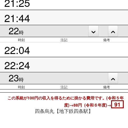
21:25
21:44
22
時
時刻
注記
備考
22:04
22:24
23
時
時刻
注記
備考
この系統が100円の収入を得るために掛かる費用です。(令和５年
91
度)→88円 (令和６年度)→
四条烏丸【地下鉄四条駅】