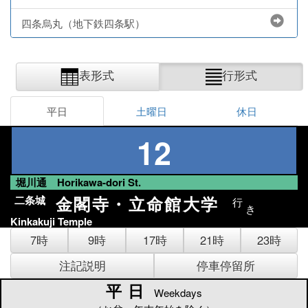
四条烏丸（地下鉄四条駅）
表形式
行形式
平日
土曜日
休日
12
堀川通 Horikawa-dori St.
金閣寺・立命館大学
二条城
行
き
Kinkakuji Temple
7時
9時
17時
21時
23時
注記説明
停車停留所
平日
平日
Weekdays