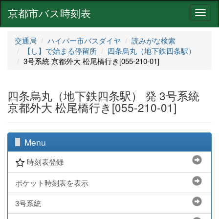
京都市バス時刻表
ナ
ビ
ゲ
交通局
ハイパー市バスダイヤ
読みがな検索
ー
【し】で始まる停留所
四条烏丸（地下鉄四条駅）
シ
3号系統 京都外大 松尾橋行き[055-210-01]
ョ
ン
四条烏丸（地下鉄四条駅） 発 3号系統
京都外大 松尾橋行き[055-210-01]
Menu
時刻表登録
ポケット時刻表を表示
3号系統