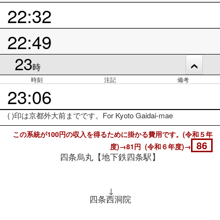
22:32
22:49
23
時
時刻
注記
備考
23:06
( )印は京都外大前までです。For Kyoto Gaidai-mae
この系統が100円の収入を得るために掛かる費用です。(令和５年
86
度)→81円 (令和６年度)→
四条烏丸【地下鉄四条駅】
↓
四条西洞院