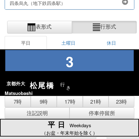
四条烏丸（地下鉄四条駅）
表形式
行形式
平日
土曜日
休日
3
松尾橋
京都外大
行
き
Matsuobashi
7時
9時
17時
21時
23時
注記説明
停車停留所
平日
平日
Weekdays
（お盆・年末年始を除く）