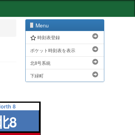
Menu
時刻表登録
ポケット時刻表を表示
北8号系統
下緑町
orth 8
北8