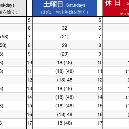
休日
土曜日
S
土曜日
ekdays
Saturdays
休日
お
始を除く）
（お盆・年末年始を除く）
年末年
5
5
土
休
6
32
6
曜
土
日
休
日
曜
5
日
 (58)
7
(21)
7
土
休
5
日
時
6
曜
日
時
6
台
時
(58)
8
29
8
土
休
日
7
台
時
台
曜
日
7
時
台
8)
9
(29)
9
土
休
日
8
時
台
曜
日
8
時
台
8)
10
18 (48)
10
土
休
日
9
時
台
曜
日
9
時
台
8)
11
(18) (48)
11
(
土
休
日
10
時
台
曜
日
10
時
台
12
(18) 48
12
土
休
日
11
時
台
曜
日
11
時
台
8)
13
18 (48)
13
土
休
日
12
時
台
曜
日
12
時
台
14
(18) (48)
14
(
土
休
日
13
時
台
曜
日
13
時
台
8)
15
(18) (48)
15
(
土
休
日
14
時
台
曜
日
14
時
台
16
(18) 48
16
土
休
日
15
時
台
曜
日
15
時
台
8
17
18 (48)
17
土
休
日
16
時
台