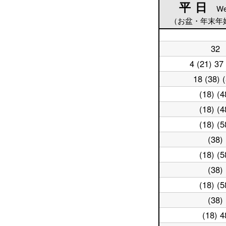
平日
平日
We
（お盆・年末年
平
32
日
平
5
日
4 (21) 37
平
時
6
日
台
時
18 (38) 
平
7
台
日
時
(18) (4
平
8
台
日
時
(18) (4
平
9
台
日
時
(18) (5
平
10
台
日
時
(38)
平
11
台
日
時
(18) (5
平
12
台
日
時
(38)
平
13
台
日
時
(18) (5
平
14
台
日
時
(38)
平
15
台
日
時
(18) 4
平
16
台