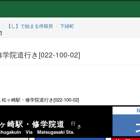
【し】で始まる停留所
下緑町
]
道行き[022-100-02]
松ヶ崎駅・修学院道行き[022-100-02]
N
ヶ崎駅・修学院道
行
き
Shugakuin Via Matsugasaki Sta.