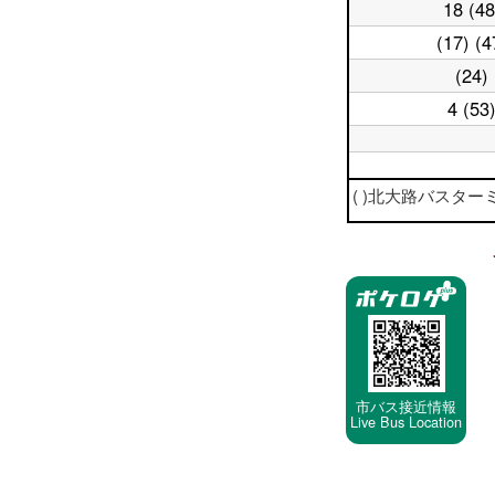
日
時
18 (48
平
17
台
日
時
(17) (4
平
18
台
日
時
(24)
平
19
台
日
時
4 (53
平
20
台
日
時
21
台
平
時
日
平
台
22
( )北大路バスターミナル
日
時
23
台
時
停
台
車
停
留
所
市バス接近情報
Live Bus Location