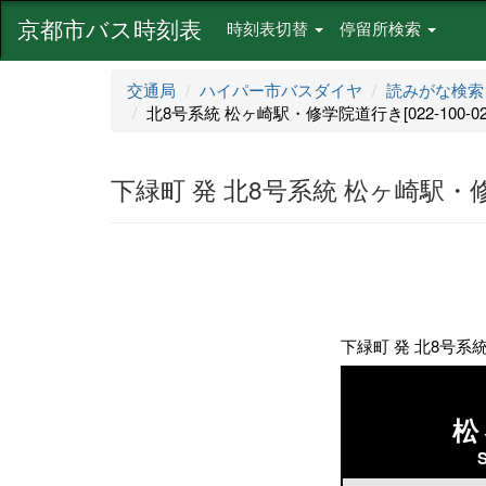
京都市バス時刻表
時刻表切替
停留所検索
交通局
ハイパー市バスダイヤ
読みがな検索
北8号系統 松ヶ崎駅・修学院道行き[022-100-02
下緑町 発 北8号系統 松ヶ崎駅・修学院
下緑町 発 北8号系統 
松