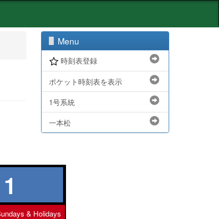
Menu
時刻表登録
ポケット時刻表を表示
1号系統
一本松
1
undays & Holidays