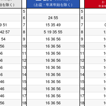
お
始を除く）
（お盆・年末年始を除く）
年末年
5
5
土
休
6
24 55
6
曜
土
日
休
日
曜
5
日
9 51
7
15 35 49
7
土
休
5
日
時
6
曜
日
時
6
台
時
 42 57
8
5 19 35 55
8
1
土
休
日
7
台
時
台
曜
日
7
時
台
 54
9
16 36 56
9
1
土
休
日
8
時
台
曜
日
8
時
台
 56
10
16 36 56
10
1
土
休
日
9
時
台
曜
日
9
時
台
56
11
16 36 56
11
1
土
休
日
10
時
台
曜
日
10
時
台
56
12
16 36 56
12
1
土
休
日
11
時
台
曜
日
11
時
台
56
13
16 36 56
13
1
土
休
日
12
時
台
曜
日
12
時
台
46
14
16 36 56
14
1
土
休
日
13
時
台
曜
日
13
時
台
 46
15
16 36 56
15
1
土
休
日
14
時
台
曜
日
14
時
台
 46
16
16 36 56
16
1
土
休
日
15
時
台
曜
日
15
時
台
 46
17
16 36 56
17
1
土
休
日
16
時
台
曜
日
16
時
台
 56
18
16 36 56
18
1
土
休
日
17
時
台