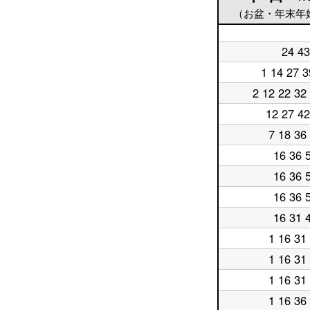
（お盆・年末年
平
24 43
日
平
5
日
1 14 27 3
平
時
6
日
台
時
2 12 22 32
平
7
台
日
時
12 27 42
平
8
台
日
時
7 18 36
平
9
台
日
時
16 36 
平
10
台
日
時
16 36 
平
11
台
日
時
16 36 
平
12
台
日
時
16 31 
平
13
台
日
時
1 16 31
平
14
台
日
時
1 16 31
平
15
台
日
時
1 16 31
平
16
台
日
時
1 16 36
平
17
台