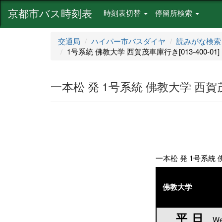
京都市バス時刻表
時刻表切替
停留所検索
交通局
ハイパー市バスダイヤ
読みがな検索
1号系統 佛教大学 西賀茂車庫行き[013-400-01]
一本松 発 1号系統 佛教大学 西賀茂車
一本松 発 1号系統 佛
佛教大学
平日
平日
We