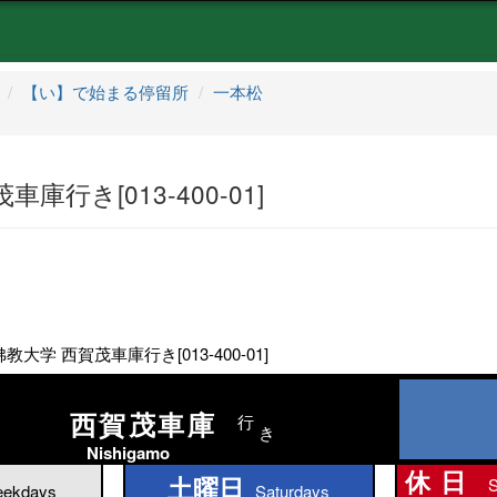
【い】で始まる停留所
一本松
庫行き[013-400-01]
教大学 西賀茂車庫行き[013-400-01]
西賀茂車庫
行
き
Nishigamo
休日
土曜日
S
土曜日
ekdays
Saturdays
休日