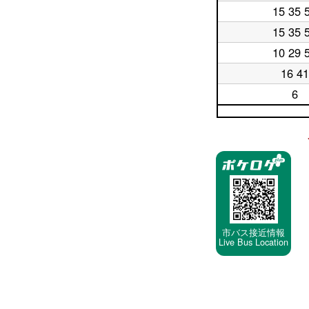
日
時
15 35 
平
18
台
日
時
15 35 
平
19
台
日
時
10 29 
平
20
台
日
時
16 41
平
21
台
日
時
6
平
22
台
日
時
23
台
時
停
台
車
停
留
所
市バス接近情報
Live Bus Location