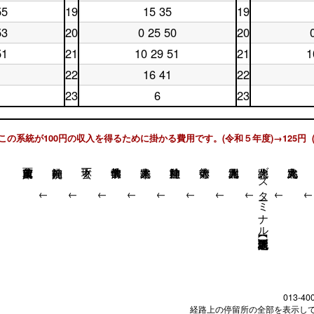
曜
日
17
時
台
55
19
15 35
19
土
休
日
18
時
台
曜
日
18
時
台
53
20
0 25 50
20
土
休
日
19
時
台
曜
日
19
時
台
51
21
10 29 51
21
1
土
休
日
20
時
台
曜
日
20
時
台
22
16 41
22
土
休
日
21
時
台
曜
日
21
時
台
23
6
23
土
休
日
22
時
台
曜
日
22
時
台
日
23
時
台
23
時
台
この系統が100円の収入を得るために掛かる費用です。(令和５年度)→125円 
時
台
台
北大路バスターミナル【地下鉄北大路駅】
↓
↓
↓
↓
↓
↓
↓
↓
↓
013-40
経路上の停留所の全部を表示し