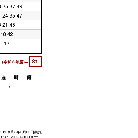
3 25 37 49
1 24 35 47
8 21 45
18 42
12
81
 (令和６年度)→
↓
↓
↓
0-01
令和8年3月20日実施
ていない場合があります。