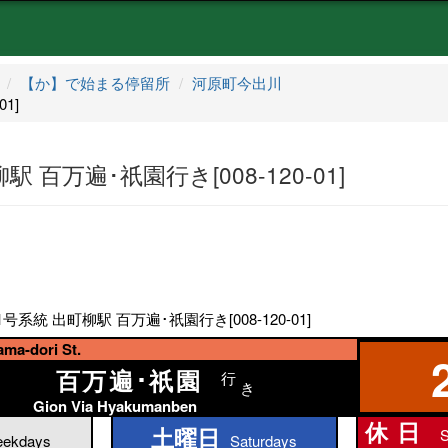
【か】で始まる停留所
河原町今出川
1]
 百万遍･祇園行き[008-120-01]
号系統 出町柳駅 百万遍･祇園行き[008-120-01]
a-dori St.
百万遍･祇園
行
き
Gion Via Hyakumanben
休日
土曜日
S
土曜日
ekdays
Saturdays
休日