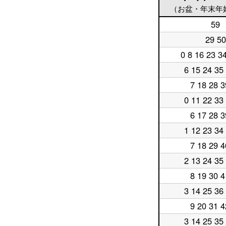
（お盆・年末年
59
平
日
29 50
平
5
日
時
0 8 16 23 3
平
6
台
日
時
6 15 24 35
平
7
台
日
時
7 18 28 3
平
8
台
日
時
0 11 22 33
平
9
台
日
時
6 17 28 3
平
10
台
日
時
1 12 23 34
平
11
台
日
時
7 18 29 4
平
12
台
日
時
2 13 24 35
平
13
台
日
時
8 19 30 4
平
14
台
日
時
3 14 25 36
平
15
台
日
時
9 20 31 4
平
16
台
日
時
3 14 25 35
平
17