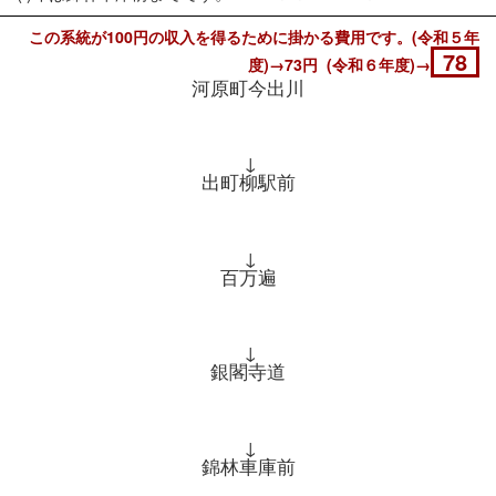
この系統が100円の収入を得るために掛かる費用です。(令和５年
78
度)→73円 (令和６年度)→
河原町今出川
↓
出町柳駅前
↓
百万遍
↓
銀閣寺道
↓
錦林車庫前