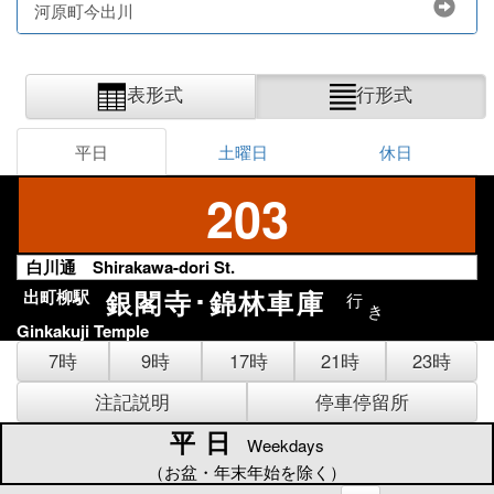
河原町今出川
表形式
行形式
平日
土曜日
休日
203
白川通 Shirakawa-dori St.
銀閣寺･錦林車庫
出町柳駅
行
き
Ginkakuji Temple
7時
9時
17時
21時
23時
注記説明
停車停留所
平日
平日
Weekdays
（お盆・年末年始を除く）