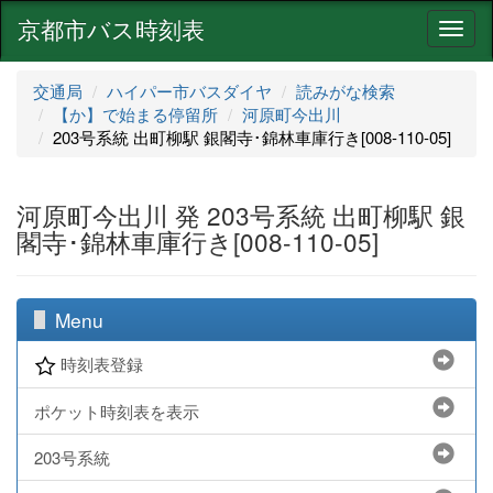
京都市バス時刻表
ナ
ビ
ゲ
交通局
ハイパー市バスダイヤ
読みがな検索
ー
【か】で始まる停留所
河原町今出川
シ
203号系統 出町柳駅 銀閣寺･錦林車庫行き[008-110-05]
ョ
ン
河原町今出川 発 203号系統 出町柳駅 銀
閣寺･錦林車庫行き[008-110-05]
Menu
時刻表登録
ポケット時刻表を表示
203号系統