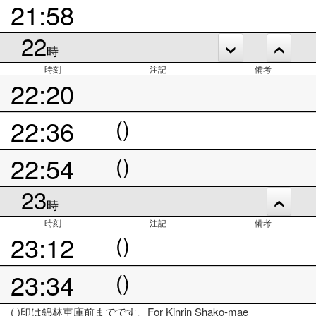
21:58
22
時
時刻
注記
備考
22:20
22:36
()
22:54
()
23
時
時刻
注記
備考
23:12
()
23:34
()
( )印は錦林車庫前までです。For Kinrin Shako-mae