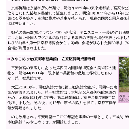
京都御苑は京都御所の外苑で，明治2(1869)年の東京遷都後，宮家や
取りこわした跡地を整備して誕生しました。明治10(1877)年から11年
囲に石塁を築き，空地に樹木や芝生が植えられ，現在の国民公園京都御
ほぼ整いました。
御苑の東南部(現グラウンド富小路広場，テニスコート一帯)の約1万60
に，お雇い外国人ワグネルの設計による常設の博覧会場が開設されまし
14(1881)年の第十回京都博覧会から，岡崎に会場が移された同30年ま
会場が利用されました。
みやこめっせ(京都市勧業館) 左京区岡崎成勝寺町
平安神宮の東隣りにあった第四回内国勧業博覧会の美術館の建
物を，明治44(1911)年，現京都市美術館の敷地に移転したもの
が，第一勧業館です。
大正2(1913)年，現勧業館の地に第二勧業館北館が，同四年に南
館が建設されました。第一勧業館は，大礼記念京都美術館建設の
みやこ
ため，昭和6(1931)年に撤去。第二勧業館は，室戸台風で同9年に
会記念
倒壊しました。その後，同12年に市民の協力を得て，京都市勧業
館が再建されました。
のち改築され，平安建都一二〇〇年記念事業の一環として，平成8(199
市勧業館「みやこめっせ」が開館しました。