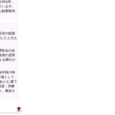
80)年，
ています。
ち勧業館内
音頭の総踊
詞したと伝え
博覧会の余
南側の貸席
よる興行が
毎年桜の時
会場として，
あと)に建て
邦楽・邦舞
れ，舞妓さ