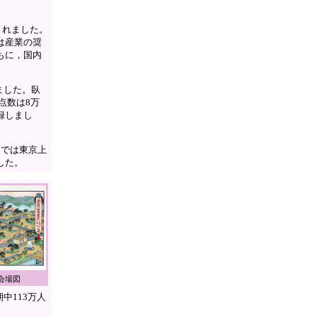
されました。
は産業の奨
もに，国内
ました。臥
点数は8万
記録しまし
までは東京上
した。
会場図
中113万人