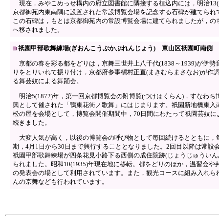
現在，みやこめっせ構内の府立図書館に隣接する植込内には，明治13(18
京都御苑内東南隅に設置された常設博覧会場を記念する石碑が建てられ
この石碑は，もとは京都御苑内の常設博覧会場に建てられましたが，の
へ移されました。
祇園甲部歌舞練場(ぎおんこうぶかぶれんじょう) 東山区祇園町南側
京都の春を彩る都をどりは，京舞三世井上八千代(1838～1939)が伊勢
りをとりいれて振り付け，京都府参事槇村正直(まきむらまさなお)が作
る舞芸妓による舞踊会。
明治5(1872)年，第一回京都博覧会の附博覧(つけはくらん)，すなわち
興として催された「鴨東花街ノ歌舞」にはじまります。祇園新地橋東入
松の屋を会場として，博覧会開催期間中，70日間にわたって祇園芸妓に
続きました。
大変人気が高く，以後の博覧会の呼び物として毎回続けるとともに，
期，4月1日から30日まで興行することとなりました。2回目以降は常設
祇園甲部歌舞練場が四条花見小路下る西側の成住院跡(じょうじゅういん
られました。昭和10(1935)年現在地に移転。都をどりのほか，温習会や
の発表会の場として利用されています。また，観光コースに組み入れら
んの京舞なども行われています。