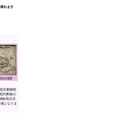
が表れます
博覧会場図
現京都御苑
御苑内東南の
岡崎(現左京
会場となりま