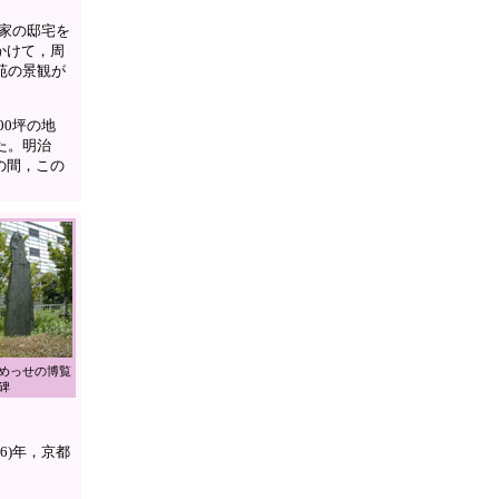
公家の邸宅を
にかけて，周
苑の景観が
00坪の地
た。明治
での間，この
めっせの博覧
碑
6)年，京都