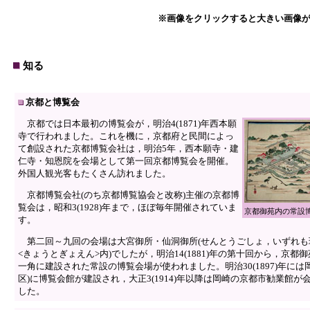
※画像をクリックすると大きい画像
知る
京都と博覧会
京都では日本最初の博覧会が，明治4(1871)年西本願
寺で行われました。これを機に，京都府と民間によっ
て創設された京都博覧会社は，明治5年，西本願寺・建
仁寺・知恩院を会場として第一回京都博覧会を開催。
外国人観光客もたくさん訪れました。
京都博覧会社(のち京都博覧協会と改称)主催の京都博
覧会は，昭和3(1928)年まで，ほぼ毎年開催されていま
京都御苑内の常設
す。
第二回～九回の会場は大宮御所・仙洞御所(せんとうごしょ，いずれも
<きょうとぎょえん>内)でしたが，明治14(1881)年の第十回から，京都
一角に建設された常設の博覧会場が使われました。明治30(1897)年には
区)に博覧会館が建設され，大正3(1914)年以降は岡崎の京都市勧業館が
した。