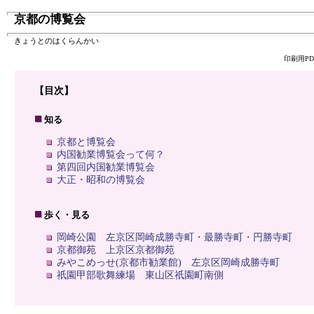
京都の博覧会
きょうとのはくらんかい
印刷用P
【目次】
知る
京都と博覧会
内国勧業博覧会って何？
第四回内国勧業博覧会
大正・昭和の博覧会
歩く・見る
岡崎公園 左京区岡崎成勝寺町・最勝寺町・円勝寺町
京都御苑 上京区京都御苑
みやこめっせ(京都市勧業館) 左京区岡崎成勝寺町
祇園甲部歌舞練場 東山区祇園町南側