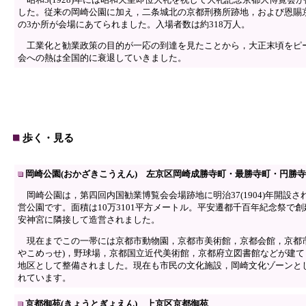
した。従来の岡崎公園に加え，二条城北の京都刑務所跡地，および恩賜
の3か所が会場にあてられました。入場者数は約318万人。
工業化と勧業政策の目的が一応の到達を見たことから，大正末頃をピ
会への熱は全国的に衰退していきました。
歩く・見る
岡崎公園(おかざきこうえん) 左京区岡崎成勝寺町・最勝寺町・円勝
岡崎公園は，第四回内国勧業博覧会会場跡地に明治37(1904)年開設さ
営公園です。面積は10万3101平方メートル。平安遷都千百年紀念祭で
安神宮に隣接して造営されました。
現在までこの一帯には京都市動物園，京都市美術館，京都会館，京都市
やこめっせ)，野球場，京都国立近代美術館，京都府立図書館などが建て
地区として整備されました。現在も市民の文化施設，岡崎文化ゾーンと
れています。
京都御苑(きょうとぎょえん) 上京区京都御苑