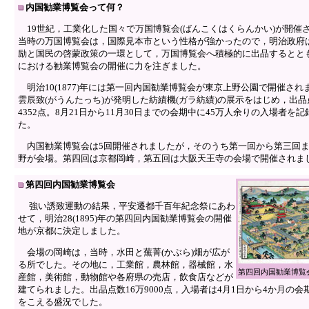
内国勧業博覧会って何？
19世紀，工業化した国々で万国博覧会(ばんこくはくらんかい)が開催
当時の万国博覧会は，国際見本市という性格が強かったので，明治政府
励と国民の啓蒙政策の一環として，万国博覧会へ積極的に出品するとと
における勧業博覧会の開催に力を注ぎました。
明治10(1877)年には第一回内国勧業博覧会が東京上野公園で開催され
雲辰致(がうんたっち)が発明した紡績機(ガラ紡績)の展示をはじめ，出品
4352点。8月21日から11月30日までの会期中に45万人余りの入場者を
た。
内国勧業博覧会は5回開催されましたが，そのうち第一回から第三回
野が会場。第四回は京都岡崎，第五回は大阪天王寺の会場で開催されま
第四回内国勧業博覧会
強い誘致運動の結果，平安遷都千百年紀念祭にあわ
せて，明治28(1895)年の第四回内国勧業博覧会の開催
地が京都に決定しました。
会場の岡崎は，当時，水田と蕪菁(かぶら)畑が広が
る所でした。その地に，工業館，農林館，器械館，水
第四回内国勧業博覧
産館，美術館，動物館や各府県の売店，飲食店などが
建てられました。出品点数16万9000点，入場者は4月1日から4か月の会期
をこえる盛況でした。