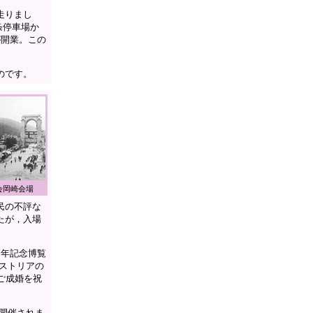
走りまし
条停車場か
が開業。この
のです。
会岡崎会場
民の不評な
たが，入場
0年記念博覧
ーストリアの
ご成婚を祝
が開催されま