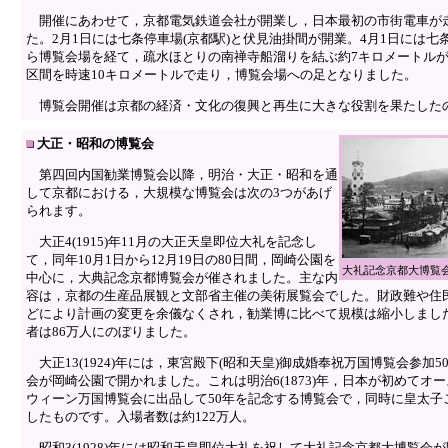
開催にあわせて，京都電気鉄道会社が開業し，日本最初の市街電車が
た。2月1日には七条停車場(京都駅)と伏見油掛間が開業。4月1日には七
ら博覧会場を経て，疏水ほとりの南禅寺船溜りを結ぶ約7キロメートル
区間を時速10キロメートルで走り，博覧会場への足となりました。
博覧会開催は京都の経済・文化の復興と再生に大きな役割を果たした
大正・昭和の博覧会
第四回内国勧業博覧会以降，明治・大正・昭和を通
して京都における，大規模な博覧会は次の3つがあげ
られます。
大正4(1915)年11月の大正天皇即位大礼を記念し
て，同年10月1日から12月19日の80日間，岡崎公園を
大礼記念京都大博覧
中心に，大典記念京都博覧会が催されました。主な内
容は，京都の生産品展観と文部省主催の美術展覧会でした。財政難や住
どにより計画の変更を余儀なくされ，勧業博に比べて規模は縮小しまし
者は86万人にのぼりました。
大正13(1924)年には，東宮殿下(昭和天皇)御成婚奉祝万国博覧会参加5
会が岡崎公園で開かれました。これは明治6(1873)年，日本が初めてオ
ウィーン万国博覧会に出品して50年を記念する博覧会で，同時に皇太子
したものです。入場者数は約122万人。
昭和3(1928)年には昭和天皇即位大礼を祝して大礼記念京都大博覧会