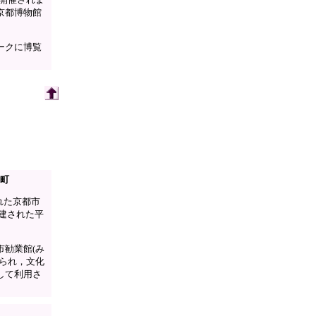
京都博物館
ークに博覧
寺町
れた京都市
創建された平
勧業館(み
られ，文化
して利用さ