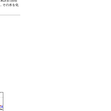
未詳)の別荘
，その水を化