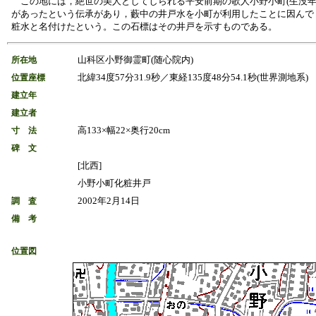
この地には，絶世の美人としてしられる平安前期の歌人小野小町(生没年
があったという伝承があり，藪中の井戸水を小町が利用したことに因んで
粧水と名付けたという。この石標はその井戸を示すものである。
山科区小野御霊町(随心院内)
所在地
北緯34度57分31.9秒／東経135度48分54.1秒(世界測地系)
位置座標
建立年
建立者
高133×幅22×奥行20cm
寸 法
碑 文
[北西]
小野小町化粧井戸
2002年2月14日
調 査
備 考
位置図