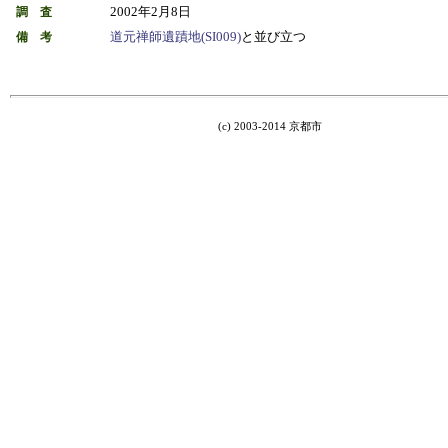
2002年2月8日
調 査
道元禅師遺蹟地(SI009)
と並び立つ
備 考
(c) 2003-2014 京都市