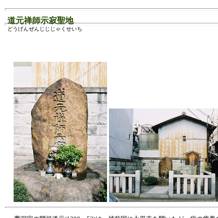
道元禅師示寂聖地
どうげんぜんじじじゃくせいち