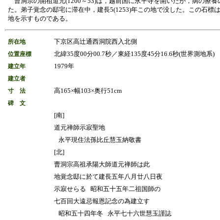
曹洞宗の開祖道元(1200～53)は，越前国に永平寺を開いたが，病の療
た。弟子覚念の邸宅に滞在中，建長5(1253)年この地で没した。この石標
地を示すものである。
下京区高辻通西洞院西入北側
所在地
北緯35度00分00.7秒／東経135度45分16.6秒(世界測地系)
位置座標
1979年
建立年
建立者
高165×幅103×奥行51cm
寸 法
碑 文
[南]
道元禅師示寂聖地
永平現住法孫比丘慧玉納敬書
[北]
曹洞宗高祖承陽大師道元禅師は此
地覚念邸に於て建長五年八月廿八日夜
示寂せらる 昭和五十五年二祖国師の
七百回大遠忌報恩記念の為建立す
昭和五十四年冬 永平七十六世慧玉謹誌