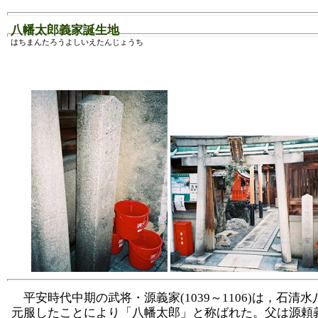
八幡太郎義家誕生地
はちまんたろうよしいえたんじょうち
平安時代中期の武将・源義家(1039～1106)は，石清
元服したことにより「八幡太郎」と称ばれた。父は源頼義(