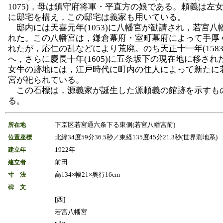
1075)，母は鎮守府将軍・平直方の娘である。頼義は左
に邸宅を構え，この邸宅は義家も用いている。
邸内には天喜元年(1053)に八幡宮が勧請され，若宮八
れた。この八幡宮は，鎌倉幕府・室町幕府によって手厚
れたが，応仁の乱などにより荒廃。のち天正十一年(1583
へ，さらに慶長十年(1605)に五条坂下の現在地に移され
女牛の跡地には，江戸時代に町内の住人によって新たに
宮が祀られている。
この石標は，源義家が誕生した源頼義の館跡を示すも
る。
下京区若宮通六条下る東側(若宮八幡宮前)
所在地
北緯34度59分36.5秒／東経135度45分21.3秒(世界測地系)
位置座標
1922年
建立年
前田
建立者
高134×幅21×奥行16cm
寸 法
碑 文
[西]
若宮八幡宮