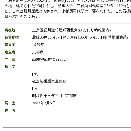
板倉勝重(1545～1624)は，慶長6(1601)年初代京都所司代に任ぜられ，
の地に建てられた官邸に住し，勝重の子，二代所司代重宗(1545～1624)
た。これは堀川屋敷とも称され，京都所司代邸の一郭をなした。この石標
跡を示すものである。
上京区堀川通竹屋町西北角(ひまわり幼稚園内)
所在地
北緯35度00分57.1秒／東経135度45分05.1秒(世界測地系)
位置座標
1970年
建立年
京都市
建立者
高98×幅18×奥行18cm
寸 法
碑 文
[東]
板倉勝重重宗屋敷跡
[南]
昭和四十五年三月 京都市
2002年2月5日
調 査
備 考