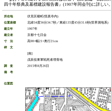
四十年祭典及墓標建設報告書』(1907年同会刊)に詳しい
伏見区榎町(悟真寺内)
所在地
北緯34度56分34.7秒／東経135度45分31.6秒(世界測地系)
位置座標
1907年
建立年
京都十七日会
建立者
高98×幅21×奥行21cm
寸 法
碑 文
[南]
戊辰役東軍戦死者埋骨地
2015年8月26日
調 査
備 考
位置図