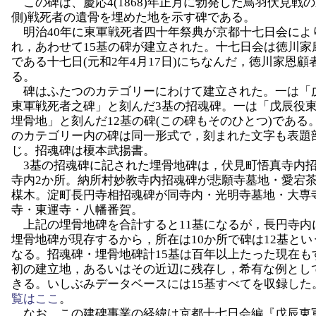
この碑は、慶応4(1868)年正月に勃発した鳥羽伏見戦の
側)戦死者の遺骨を埋めた地を示す碑である。
明治40年に東軍戦死者四十年祭典が京都十七日会によ
れ，あわせて15基の碑が建立された。十七日会は徳川家
である十七日(元和2年4月17日)にちなんだ，徳川家恩顧
る。
碑はふたつのカテゴリーにわけて建立された。一は「
東軍戦死者之碑」と刻んだ3基の招魂碑。一は「戊辰役
埋骨地」と刻んだ12基の碑(この碑もそのひとつ)である
のカテゴリー内の碑は同一形式で，刻まれた文字も表題
じ。招魂碑は榎本武揚書。
3基の招魂碑に記された埋骨地碑は，伏見町悟真寺内
寺内2か所。納所村妙教寺内招魂碑が悲願寺墓地・愛宕
楳木。淀町長円寺相招魂碑が同寺内・光明寺墓地・大専
寺・東運寺・八幡番賀。
上記の埋骨地碑を合計すると11基になるが，長円寺内
埋骨地碑が現存するから，所在は10か所で碑は12基とい
なる。招魂碑・埋骨地碑計15基は百年以上たった現在も
初の建立地，あるいはその近辺に残存し，希有な例とし
きる。いしぶみデータベースには15基すべてを収録した
覧はここ
。
なお，この建碑事業の経緯は京都十七日会編『戊辰東