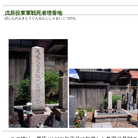
戊辰役東軍戦死者埋骨地
ぼしんのえきとうぐんせんししゃまいこつのち