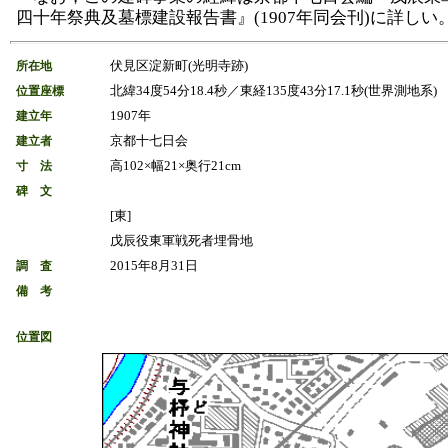
四十年祭典及墓標建設報告書』(1907年同会刊)に詳しい
伏見区淀新町(光明寺跡)
所在地
北緯34度54分18.4秒／東経135度43分17.1秒(世界測地系)
位置座標
1907年
建立年
京都十七日会
建立者
高102×幅21×奥行21cm
寸 法
碑 文
[東]
戊辰役東軍戦死者埋骨地
2015年8月31日
調 査
備 考
位置図