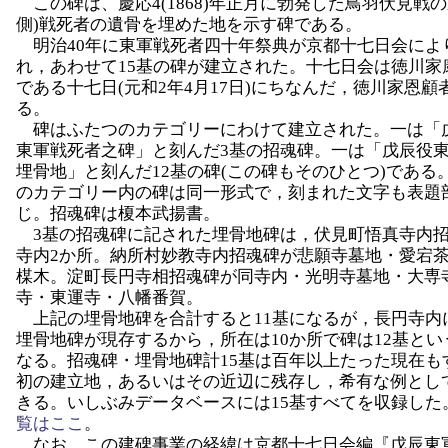
この碑は、慶応4(1868)年正月に勃発した鳥羽伏見戦の
側)戦死者の遺骨を埋めた地を示す碑である。
明治40年に東軍戦死者四十年祭典が京都十七日会によ
れ，あわせて15基の碑が建立された。十七日会は徳川家
である十七日(元和2年4月17日)にちなんだ，徳川家恩顧
る。
碑はふたつのカテゴリーにわけて建立された。一は「
東軍戦死者之碑」と刻んだ3基の招魂碑。一は「戊辰役
埋骨地」と刻んだ12基の碑(この碑もそのひとつ)である
のカテゴリー内の碑は同一形式で，刻まれた文字も表題
じ。招魂碑は榎本武揚書。
3基の招魂碑に記された埋骨地碑は，伏見町悟真寺内
寺内2か所。納所村妙教寺内招魂碑が悲願寺墓地・愛宕
楳木。淀町長円寺相招魂碑が同寺内・光明寺墓地・大専
寺・東運寺・八幡番賀。
上記の埋骨地碑を合計すると11基になるが，長円寺内
埋骨地碑が現存するから，所在は10か所で碑は12基とい
なる。招魂碑・埋骨地碑計15基は百年以上たった現在も
初の建立地，あるいはその近辺に残存し，希有な例とし
きる。いしぶみデータベースには15基すべてを収録した
覧はここ
。
なお，この建碑事業の経緯は京都十七日会編『戊辰東