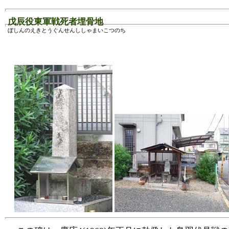
戊辰役東軍戦死者埋骨地
ぼしんのえきとうぐんせんししゃまいこつのち