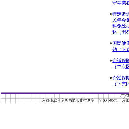
守等業
●
特定調
民年金
料免除
務（開
●
国民健
効（下
●
介護保
（中京
●
介護保
（下京
(C)C
京都市総合企画局情報化推進室 〒604-8571 京都市