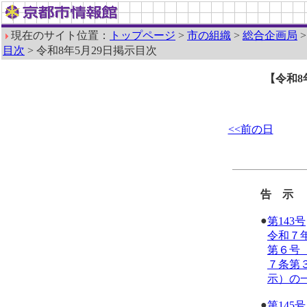
現在のサイト位置：
トップページ
>
市の組織
>
総合企画局
目次
> 令和8年5月29日掲示目次
【令和8
<<前の日
告 示
●
第143号
令和７
第６号
７条第
示）の
●
第145号