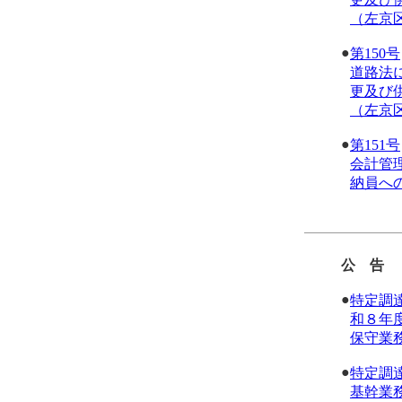
（左京
●
第150号
道路法
更及び
（左京
●
第151号
会計管
納員へ
公 告
●
特定調
和８年
保守業
●
特定調
基幹業