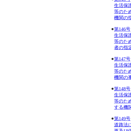
生活保
等のた
機関の
●
第146号
生活保
等のた
者の指
●
第147号
生活保
等のた
機関の
●
第148号
生活保
等のた
する機
●
第149号
道路法
更及び