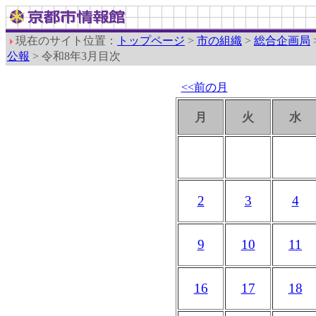
現在のサイト位置：
トップページ
>
市の組織
>
総合企画局
公報
> 令和8年3月目次
<<前の月
月
火
水
2
3
4
9
10
11
16
17
18