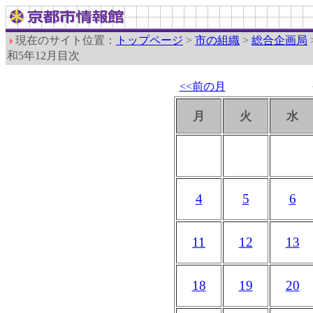
現在のサイト位置：
トップページ
>
市の組織
>
総合企画局
和5年12月目次
<<前の月
月
火
水
4
5
6
11
12
13
18
19
20