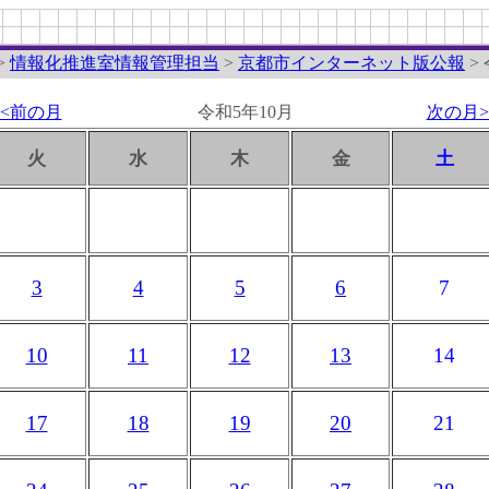
>
情報化推進室情報管理担当
>
京都市インターネット版公報
>
<<前の月
令和5年10月
次の月>
火
水
木
金
土
3
4
5
6
7
10
11
12
13
14
17
18
19
20
21