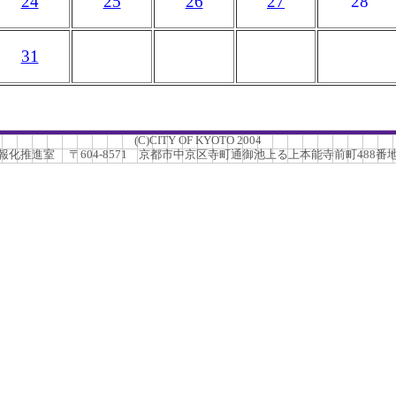
24
25
26
27
28
31
(C)CITY OF KYOTO 2004
推進室 〒604-8571 京都市中京区寺町通御池上る上本能寺前町488番地 TEL.