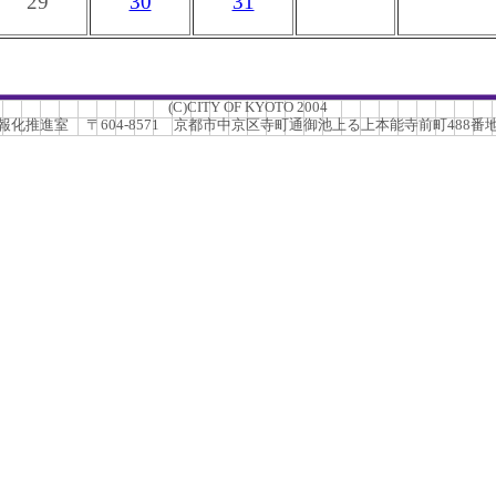
29
30
31
(C)CITY OF KYOTO 2004
推進室 〒604-8571 京都市中京区寺町通御池上る上本能寺前町488番地 TEL.