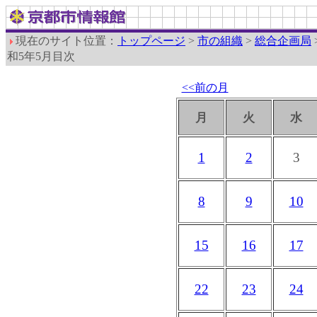
現在のサイト位置：
トップページ
>
市の組織
>
総合企画局
和5年5月目次
<<前の月
月
火
水
1
2
3
8
9
10
15
16
17
22
23
24