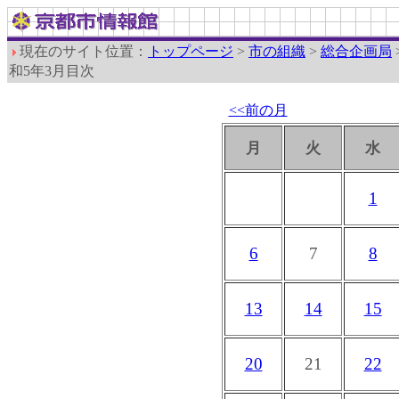
現在のサイト位置：
トップページ
>
市の組織
>
総合企画局
和5年3月目次
<<前の月
月
火
水
1
6
7
8
13
14
15
20
21
22