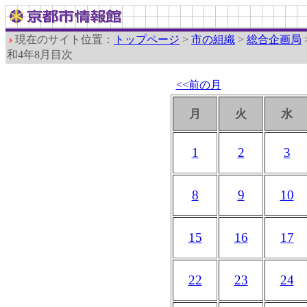
現在のサイト位置：
トップページ
>
市の組織
>
総合企画局
和4年8月目次
<<前の月
月
火
水
1
2
3
8
9
10
15
16
17
22
23
24