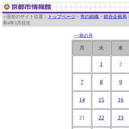
現在のサイト位置：
トップページ
>
市の組織
>
総合企画局
和4年3月目次
<<前の月
月
火
水
1
2
7
8
9
14
15
16
21
22
23