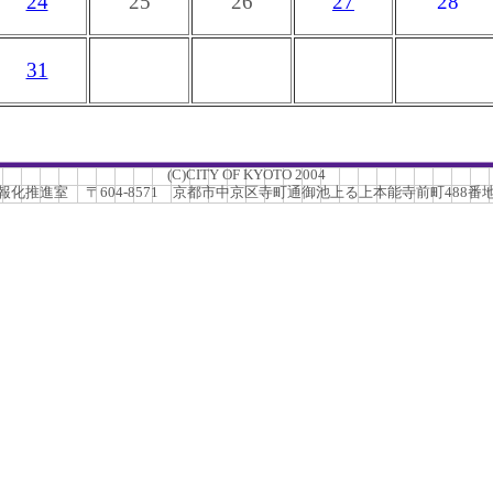
24
25
26
27
28
31
(C)CITY OF KYOTO 2004
推進室 〒604-8571 京都市中京区寺町通御池上る上本能寺前町488番地 TEL.