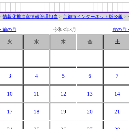
>
情報化推進室情報管理担当
>
京都市インターネット版公報
>
<<前の月
令和3年8月
次の月>
火
水
木
金
土
3
4
5
6
7
10
11
12
13
14
17
18
19
20
21