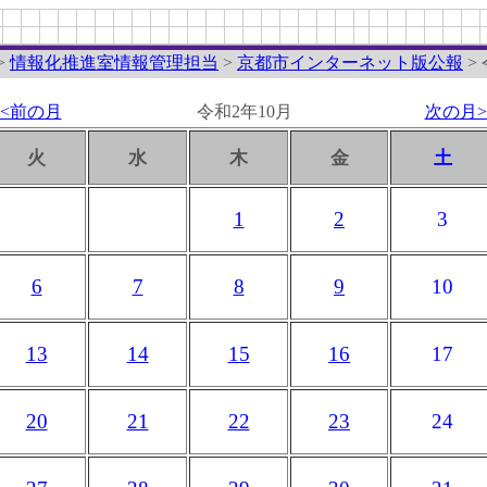
>
情報化推進室情報管理担当
>
京都市インターネット版公報
>
<<前の月
令和2年10月
次の月>
火
水
木
金
土
1
2
3
6
7
8
9
10
13
14
15
16
17
20
21
22
23
24