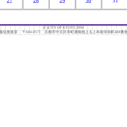
27
28
29
30
31
(C)CITY OF KYOTO 2004
推進室 〒604-8571 京都市中京区寺町通御池上る上本能寺前町488番地 TEL.