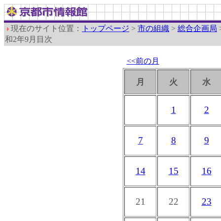
現在のサイト位置：
トップページ
>
市の組織
>
総合企画局
和2年9月目次
<<前の月
月
火
水
1
2
7
8
9
14
15
16
21
22
23