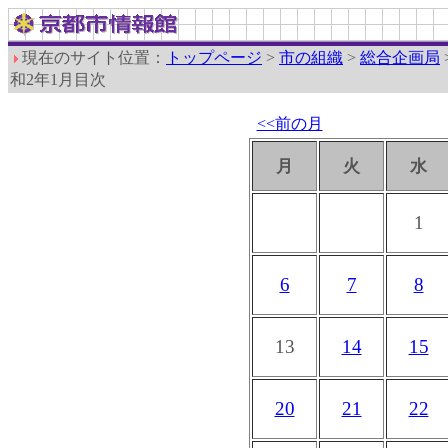
現在のサイト位置：
トップページ
>
市の組織
>
総合企画局
和2年1月目次
<<前の月
月
火
水
1
6
7
8
13
14
15
20
21
22