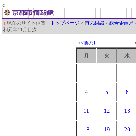
c
現在のサイト位置：
トップページ
>
市の組織
>
総合企画局
和元年11月目次
<<前の月
月
火
水
4
5
6
11
12
13
18
19
20