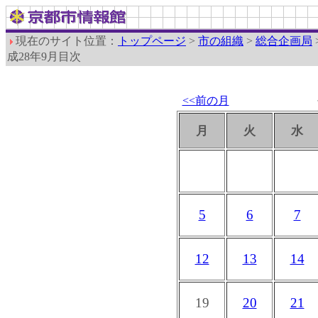
現在のサイト位置：
トップページ
>
市の組織
>
総合企画局
成28年9月目次
<<前の月
月
火
水
5
6
7
12
13
14
19
20
21