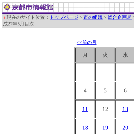
現在のサイト位置：
トップページ
>
市の組織
>
総合企画局
成27年5月目次
<<前の月
月
火
水
4
5
6
11
12
13
18
19
20