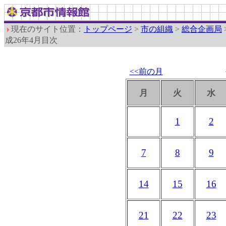
現在のサイト位置：
トップページ
>
市の組織
>
総合企画局
成26年4月目次
<<前の月
月
火
水
1
2
7
8
9
14
15
16
21
22
23