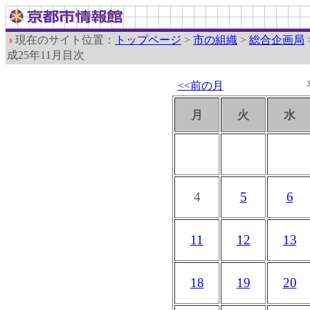
現在のサイト位置：
トップページ
>
市の組織
>
総合企画局
成25年11月目次
<<前の月
月
火
水
4
5
6
11
12
13
18
19
20