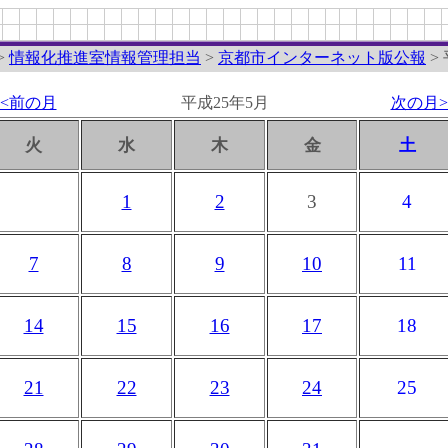
>
情報化推進室情報管理担当
>
京都市インターネット版公報
>
<<前の月
平成25年5月
次の月>
火
水
木
金
土
1
2
3
4
7
8
9
10
11
14
15
16
17
18
21
22
23
24
25