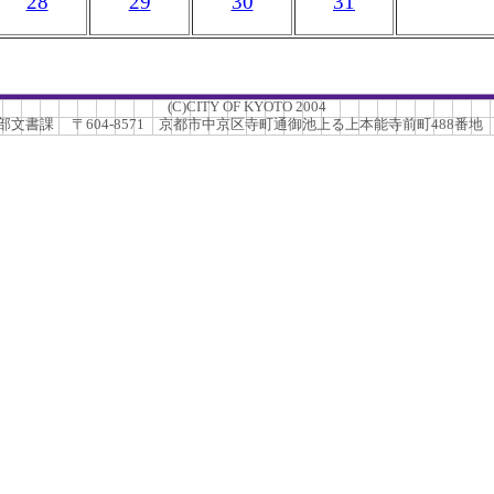
28
29
30
31
(C)CITY OF KYOTO 2004
書課 〒604-8571 京都市中京区寺町通御池上る上本能寺前町488番地 TEL.0