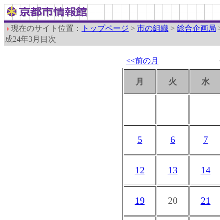
現在のサイト位置：
トップページ
>
市の組織
>
総合企画局
成24年3月目次
<<前の月
月
火
水
5
6
7
12
13
14
19
20
21