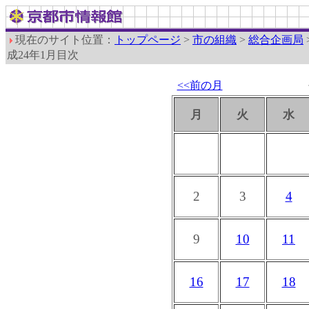
現在のサイト位置：
トップページ
>
市の組織
>
総合企画局
成24年1月目次
<<前の月
月
火
水
2
3
4
9
10
11
16
17
18