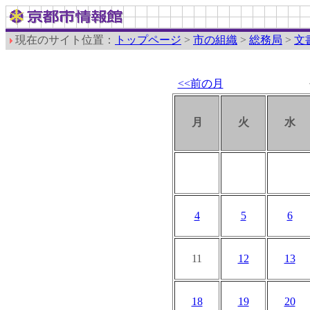
現在のサイト位置：
トップページ
>
市の組織
>
総務局
>
文
<<前の月
月
火
水
4
5
6
11
12
13
18
19
20