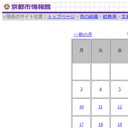
現在のサイト位置：
トップページ
>
市の組織
>
総務局
>
文
<<前の月
月
火
水
3
4
5
10
11
12
17
18
19