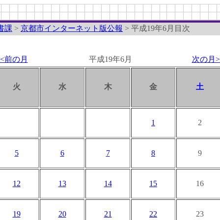
書課
>
京都市インターネット版公報
> 平成19年6月目次
<<前の月
平成19年6月
次の月>
火
水
木
金
土
1
2
5
6
7
8
9
12
13
14
15
16
19
20
21
22
23