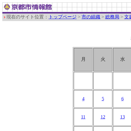
現在のサイト位置：
トップページ
>
市の組織
>
総務局
>
文
月
火
水
4
5
6
11
12
13