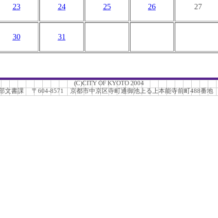
23
24
25
26
27
30
31
(C)CITY OF KYOTO 2004
書課 〒604-8571 京都市中京区寺町通御池上る上本能寺前町488番地 TEL.0