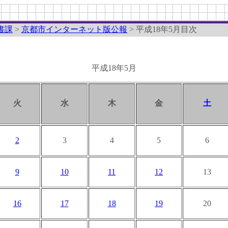
書課
>
京都市インターネット版公報
> 平成18年5月目次
平成18年5月
火
水
木
金
土
2
3
4
5
6
9
10
11
12
13
16
17
18
19
20