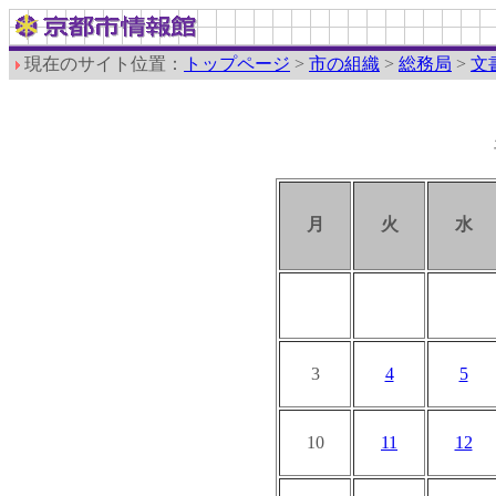
現在のサイト位置：
トップページ
>
市の組織
>
総務局
>
文
月
火
水
3
4
5
10
11
12