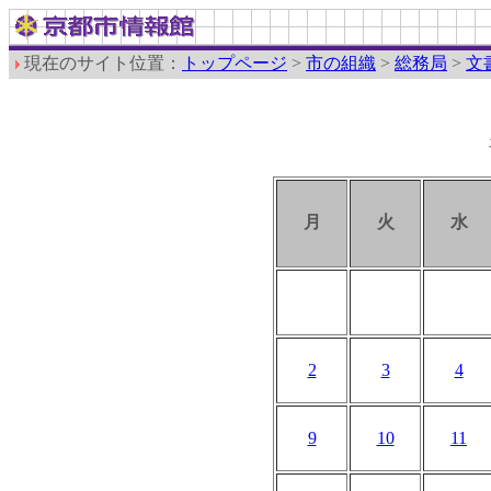
現在のサイト位置：
トップページ
>
市の組織
>
総務局
>
文
月
火
水
2
3
4
9
10
11