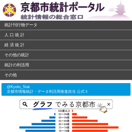
統計刊行物データ
人 口 統 計
経 済 統 計
その他の統計
統計の利活用
その他
@Kyoto_Stat
京都市情報統計・データ利活用推進担当 公式Ｘ