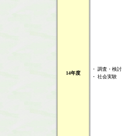
・
調査・検討
14年度
・
社会実験