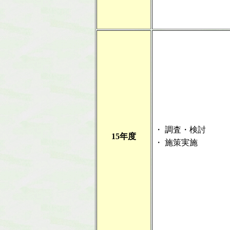
・
調査・検討
15年度
・
施策実施