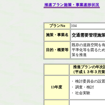
プランNo
104
施策・事業名
交通需要管理施
既存の道路空間を
目的・概要等
平準化等を図るた
策を推進
推進プランの年次
（平成１３年３月策
・
検討委員会の設
13年度
・
調査・検討
・
社会実験