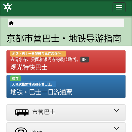
Toggle
京都市营巴士・地铁导游指南
地铁・巴士一日游通票允许您乘坐。
去清水寺、只园和银阁寺的最佳路线。
EN
观光特快巴士
推荐
无限次搭乘地铁和市营巴士。
地铁・巴士一日游通票
市营巴士