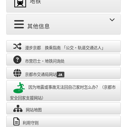
地铁
其他信息
漫步京都 换乘指南 「公交・轨道交通达人」
市营巴士・地铁问询处
京都市交通局网站
JA
因为地震或事故无法回自己家时怎么办？（京都市
安全回家支援网站）
网站地图
利用守则