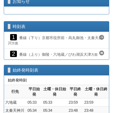
お知らせ
時刻表
1
番線（下り）京都市役所前・烏丸御池・太秦天神
川
方面
2
番線（上り）御陵・六地蔵／びわ湖浜大津
方面
始終発時刻表
始終発時刻
平日始
土曜・休日始
平日終
土曜・休日終
行先
発
発
発
発
六地蔵
05:33
05:33
23:59
23:59
太秦天神川
05:34
05:34
23:48
23:48