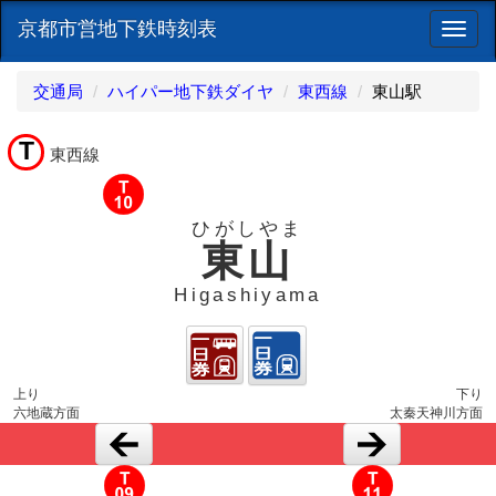
京都市営地下鉄時刻表
ナ
ビ
ゲ
交通局
ハイパー地下鉄ダイヤ
東西線
東山駅
ー
シ
T
ョ
東西線
ン
ひがしやま
東山
Higashiyama
上り
下り
六地蔵方面
太秦天神川方面