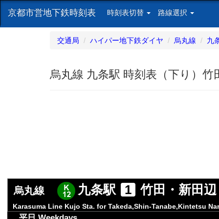
京都市営地下鉄時刻表
時刻表切替
路線選択
交通局
ハイパー地下鉄ダイヤ
烏丸線
九
烏丸線 九条駅 時刻表（下り）
九条駅
1
竹田・新田辺
烏丸線
Karasuma Line Kujo Sta. for Takeda,Shin-Tanabe,Kintetsu Na
平日 Weekdays