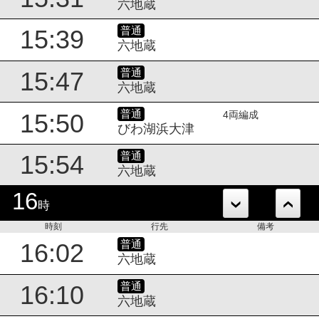
六地蔵
普通
15:39
六地蔵
普通
15:47
六地蔵
普通
15:50
4両編成
びわ湖浜大津
普通
15:54
六地蔵
16
時
時刻
行先
備考
普通
16:02
六地蔵
普通
16:10
六地蔵