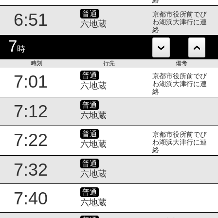
普通
6:51
京都市役所前でび
わ湖浜大津行に連
六地蔵
絡
7
時
時刻
行先
備考
普通
7:01
京都市役所前でび
わ湖浜大津行に連
六地蔵
絡
普通
7:12
六地蔵
普通
7:22
京都市役所前でび
わ湖浜大津行に連
六地蔵
絡
普通
7:32
六地蔵
普通
7:40
六地蔵