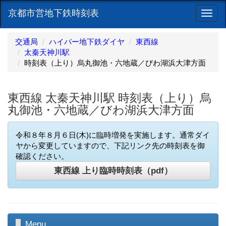
京都市営地下鉄時刻表
ナ
ビ
ゲ
交通局
ハイパー地下鉄ダイヤ
東西線
ー
太秦天神川駅
シ
時刻表（上り）烏丸御池・六地蔵／びわ湖浜大津方面
ョ
ン
東西線 太秦天神川駅 時刻表（上り）烏
丸御池・六地蔵／びわ湖浜大津方面
令和８年８月６日(木)に臨時増発を実施します。通常ダイ
ヤから変更していますので、下記リンク先の時刻表を御
確認ください。
東西線 上り臨時時刻表（pdf）
Menu