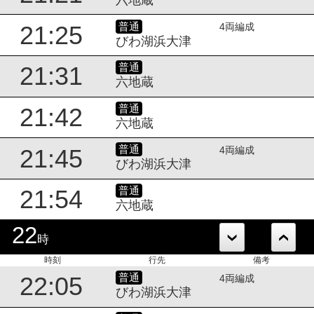
普通
21:25
4両編成
びわ湖浜大津
普通
21:31
六地蔵
普通
21:42
六地蔵
普通
21:45
4両編成
びわ湖浜大津
普通
21:54
六地蔵
22
時
時刻
行先
備考
普通
22:05
4両編成
びわ湖浜大津