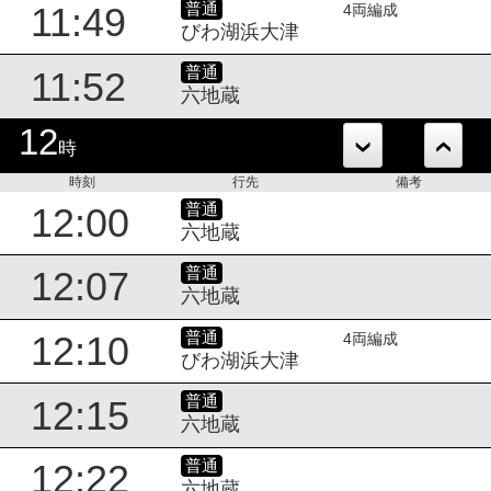
普通
11:49
4両編成
びわ湖浜大津
普通
11:52
六地蔵
12
時
時刻
行先
備考
普通
12:00
六地蔵
普通
12:07
六地蔵
普通
12:10
4両編成
びわ湖浜大津
普通
12:15
六地蔵
普通
12:22
六地蔵