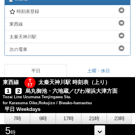
時刻表登録
東西線
太秦天神川駅
次の電車
平日
土曜・休日
東西線
太秦天神川駅 時刻表（上り）
1
2
烏丸御池・六地蔵／びわ湖浜大津方面
Tozai Line Uzumasa Tenjingawa Sta.
for Karasuma Oike,Rokujizo / Biwako-hamaotsu
平日
Weekdays
7時
9時
17時
21時
23時
5
時