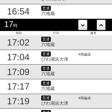
普通
16:54
六地蔵
17
時
時刻
行先
備考
普通
17:02
六地蔵
普通
17:04
4両編成
びわ湖浜大津
普通
17:09
六地蔵
普通
17:17
六地蔵
普通
17:19
4両編成
びわ湖浜大津