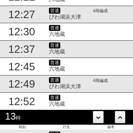
普通
12:27
4両編成
びわ湖浜大津
普通
12:30
六地蔵
普通
12:37
六地蔵
普通
12:45
六地蔵
普通
12:49
4両編成
びわ湖浜大津
普通
12:52
六地蔵
13
時
時刻
行先
備考