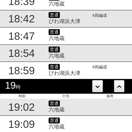
18:39
六地蔵
普通
18:42
4両編成
びわ湖浜大津
普通
18:47
六地蔵
普通
18:54
六地蔵
普通
18:59
4両編成
びわ湖浜大津
19
時
時刻
行先
備考
普通
19:02
六地蔵
普通
19:09
六地蔵