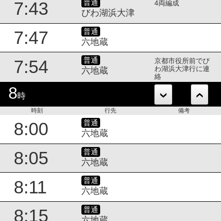
普通
7:43
4両編成
びわ湖浜大津
普通
7:47
六地蔵
普通
7:54
京都市役所前でび
わ湖浜大津行に連
六地蔵
絡
8
時
時刻
行先
備考
普通
8:00
六地蔵
普通
8:05
六地蔵
普通
8:11
六地蔵
普通
8:15
六地蔵